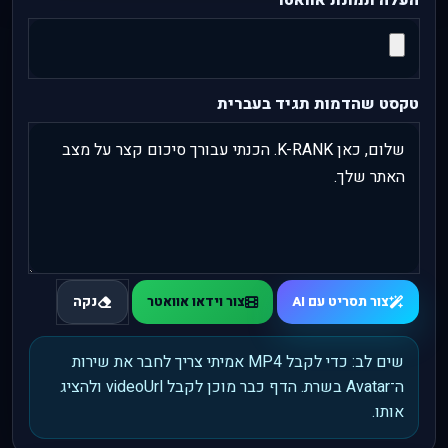
העלה תמונת אוואטר
טקסט שהדמות תגיד בעברית
צור תסריט עם AI
צור וידאו אוואטר
נקה
שים לב: כדי לקבל MP4 אמיתי צריך לחבר את שירות
ה־Avatar בשרת. הדף כבר מוכן לקבל videoUrl ולהציג
אותו.