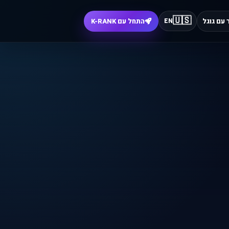
🇺🇸
עם גוגל
התחל עם K-RANK
EN