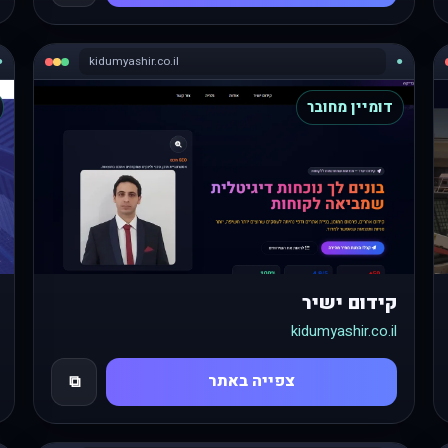
●
kidumyashir.co.il
●
דומיין מחובר
קידום ישיר
kidumyashir.co.il
צפייה באתר
⧉