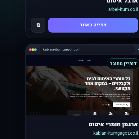
ארבל איטום
arbel-itum.co.il
צפייה באתר
⧉
kablan-itumgagot.co.il
דומיין מחובר
ארגמן חומרי איטום
kablan-itumgagot.co.il