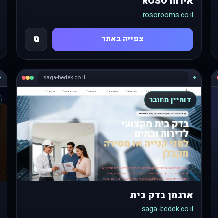
אירוח ROSO
rosorooms.co.il
צפייה באתר
⧉
●
saga-bedek.co.il
●
דומיין מחובר
ארגמן בדק בית
saga-bedek.co.il