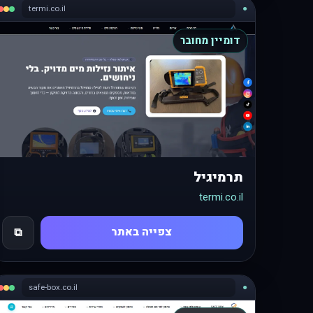
termi.co.il
●
דומיין מחובר
תרמיגיל
termi.co.il
צפייה באתר
⧉
safe-box.co.il
●