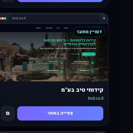
tivd.co.il
●
דומיין מחובר
קידוחי טיב בע"מ
tivd.co.il
צפייה באתר
⧉