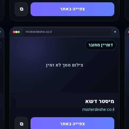
צפייה באתר
⧉
●
misterdeshe.co.il
●
דומיין מחובר
צילום מסך לא זמין
מיסטר דשא
misterdeshe.co.il
צפייה באתר
⧉