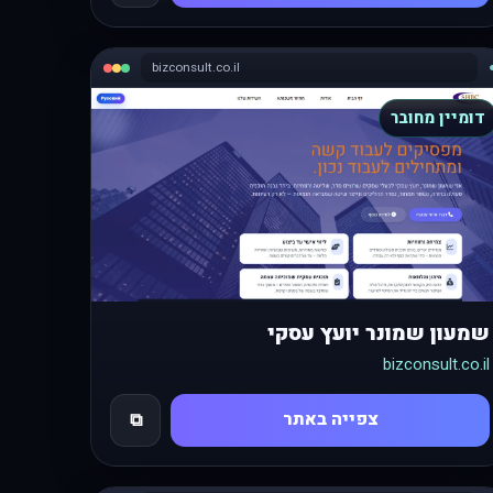
bizconsult.co.il
דומיין מחובר
שמעון שמונר יועץ עסקי
bizconsult.co.il
צפייה באתר
⧉