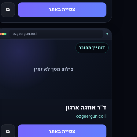
צפייה באתר
⧉
ozgeergun.co.il
●
דומיין מחובר
צילום מסך לא זמין
ד"ר אוזגה ארגון
ozgeergun.co.il
צפייה באתר
⧉