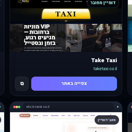
דומיין מחובר
Take Taxi
taketaxi.co.il
צפייה באתר
⧉
●
eliz.k-rank.co.il
●
סאב־דומיין