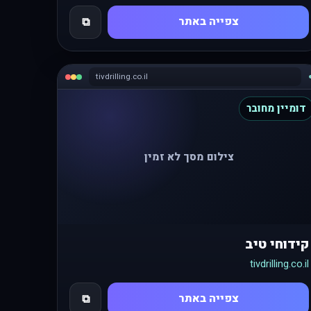
צפייה באתר
⧉
tivdrilling.co.il
דומיין מחובר
צילום מסך לא זמין
קידוחי טיב
tivdrilling.co.il
צפייה באתר
⧉