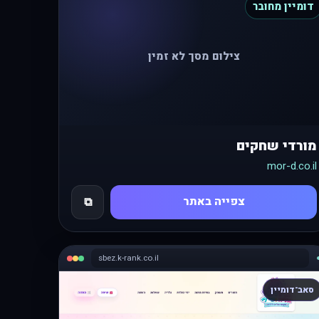
דומיין מחובר
צילום מסך לא זמין
מורדי שחקים
mor-d.co.il
צפייה באתר
⧉
sbez.k-rank.co.il
סאב־דומיין