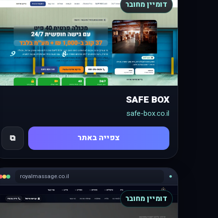
דומיין מחובר
SAFE BOX
safe-box.co.il
צפייה באתר
⧉
royalmassage.co.il
●
דומיין מחובר