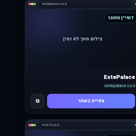
estepalace.co.il
דומיין מחובר
צילום מסך לא זמין
EstePalace
estepalace.co.il
צפייה באתר
⧉
mor-d.co.il