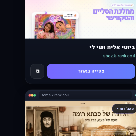
ביוטי אליה ושי לי
sbez.k-rank.co.il
צפייה באתר
⧉
roma.k-rank.co.il
סאב־דומיין