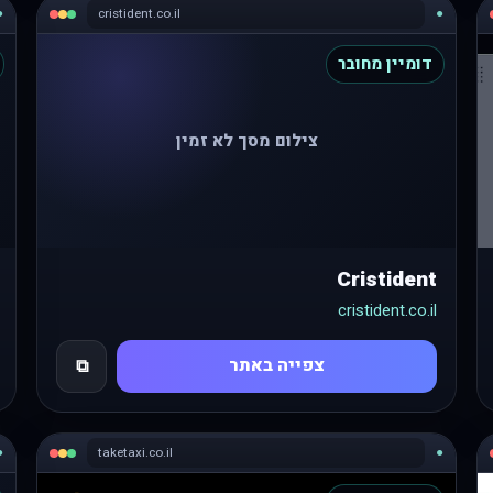
●
cristident.co.il
●
דומיין מחובר
צילום מסך לא זמין
Cristident
cristident.co.il
צפייה באתר
⧉
●
taketaxi.co.il
●