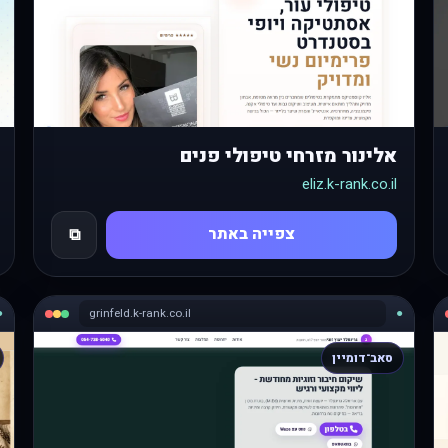
אלינור מזרחי טיפולי פנים
eliz.k-rank.co.il
צפייה באתר
⧉
●
grinfeld.k-rank.co.il
●
סאב־דומיין