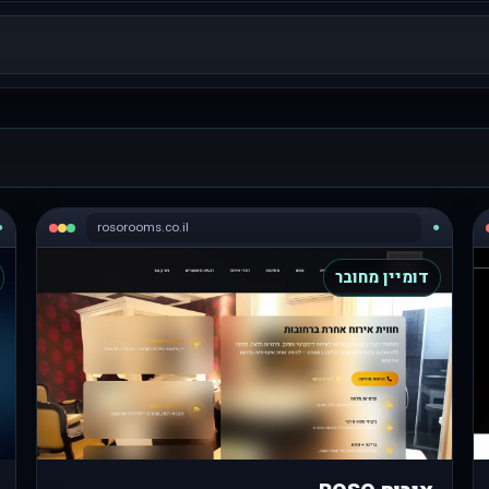
●
rosorooms.co.il
●
דומיין מחובר