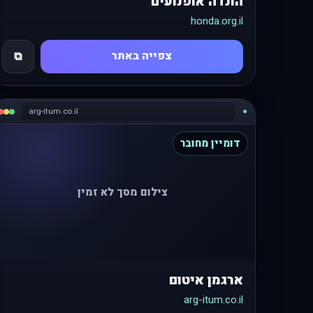
הונדה אופנועים
honda.org.il
צפייה באתר
⧉
arg-itum.co.il
●
דומיין מחובר
צילום מסך לא זמין
ארגמן איטום
arg-itum.co.il