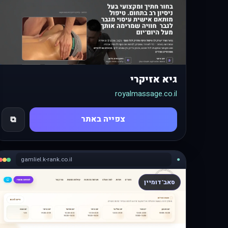
גיא אזיקרי
royalmassage.co.il
צפייה באתר
⧉
gamliel.k-rank.co.il
●
סאב־דומיין