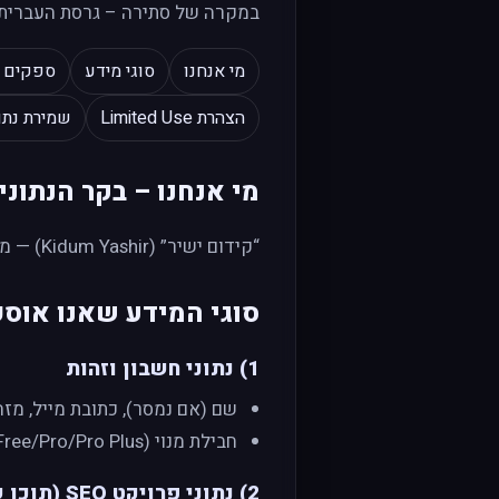
במקרה של סתירה – גרסת העברית 
מי אנחנו
סוגי מידע
ספקים ח
הצהרת Limited Use
שמירת נתו
מי אנחנו – בקר הנתוני
“קידום ישיר” (Kidum Yashir) — מפעילת K-RANK AI. דוא״ל פרטיות:
סוגי המידע שאנו אוס
1) נתוני חשבון וזהות
שם (אם נמסר), כתובת מייל, מזהה משתמש (UID) מ־Firebase, תמונת פרופיל
חבילת מנוי (Free/Pro/Pro Plus), תאריך הרשמה, קוד שותף (affiliateId).
2) נתוני פרויקט SEO (תוכן שאתה יוצר)