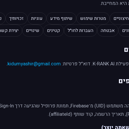
היא המחייבת.
יצוניים
מטרות שימוש
שיתוף מידע
עוגיות
זכויותיך
נ
נים
אבטחה
העברות לחו״ל
קטינים
שינויים
יצירת קשר
ם
.
kidumyashir@gmail.com
פים
 שהגיעה דרך Google Sign-In.