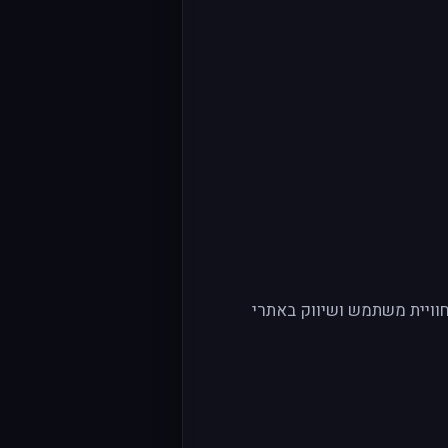
Google Analytics/Ads, Faceb) למדידה, שיפור חוויית משתמש ושיווק באתרי