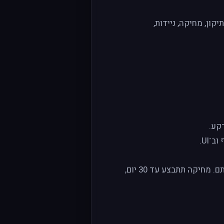
 ל-עיון/עותק, תיקון, מחיקה, ניידות,
קע.
UI.
שלחו מייל עם הכותרת “Delete my K-RANK data” וציינו את כתובת המייל שאיתה התחברתם. מחיקה תתבצע עד 30 יום,