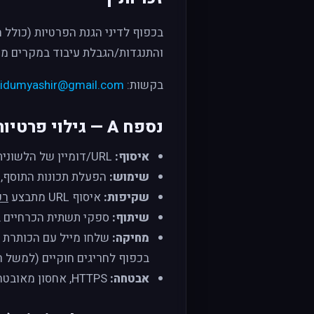
והתנגדות/הגבלת עיבוד במקרים מס
בקשות:
kidumyashir@gmail.com
נספח A — גילוי פרטיות לתוסף כרום
איסוף:
URL/דומיין של הלשונית הפעילה; מזהה משתמש/מייל אם נעשתה התחברות.
שימוש:
הפעלת תכונות התוסף, א
שקיפות:
איסוף URL מתבצע
רק
שיתוף:
ספקי תשתית הכרחיים בל
מחיקה:
בכפוף לחריגים חוקיים (למשל ר
אבטחה:
HTTPS, אחסון מאובטח ב-Firebase, בקרות גישה.