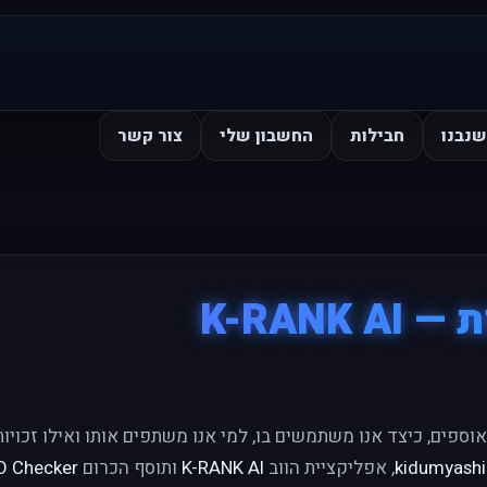
נבנו
חבילות
החשבון שלי
צור קשר
K-RANK
אוספים, כיצד אנו משתמשים בו, למי אנו משתפים אותו ואילו זכויו
kidumyashir
, אפליקציית הווב
K-RANK AI
ותוסף הכרום
O Checker