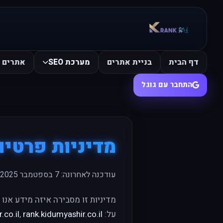
דף הבית
בניית אתרים
מערכת SEO
אתרים ש
התחבר עם גוגל
מדיניות פרטיות —  AI
עודכנה לאחרונה: ‎7 בספטמבר ‎2025
מדיניות זו מסבירה איזה מידע אנו 
על:
rank.kidumyashir.co.il
,
.co.il