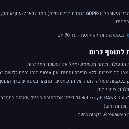
בכפוף לדיני הגנת הפרטיות (כולל הדין הישראלי ו-GDPR במידת הרלוונטיות) אתה זכאי
וימים.
. נבקש אימות זהות ונענה עד 30 יום.
בטחה ויציבות. ללא מכירת נתונים. אין איסוף היסטוריית גלישה בר
 בעקבות פעולה יזומה
של המשתמש, ומוצהר במפורש בדף התוסף וב־
בד; ציות לחוק.
שומות חיוב).