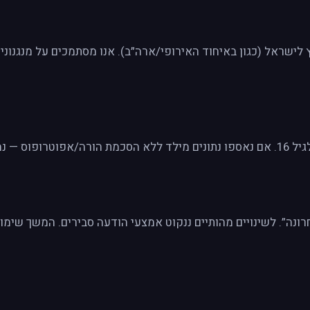
ס — נמחקם.
רונה”. לשינויים מהותיים ננקוט אמצעי הודעה סבירים. המשך שימ