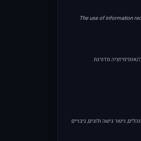
The use of information re
רה (HTTPS) ובמנוחה (Firebase/Cloud), בקרות גישה בשיטת Least-Privilege, 2FA למנהלים, ניטור גישה ולוגים, גיבויים