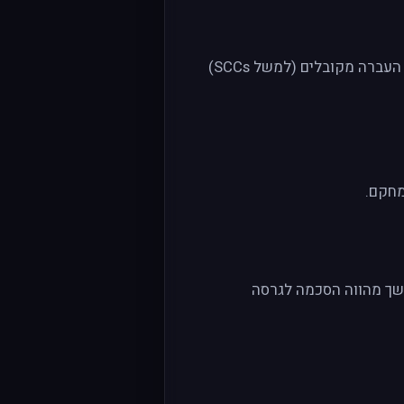
עיבוד/אחסון עשויים להתבצע מחוץ לישראל (כגון באיחוד האירופי/ארה״ב). אנו מסתמכים על מנגנוני העברה מקובלים (למשל SCCs)
ושך מהווה הסכמה לגרסה