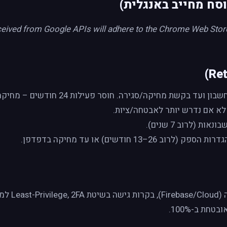
ceived from Google APIs will adhere to the Chrome Web Store 
 בקשת מחיקה/סגירה. חוסר פעילות 24 חודשים – מחיקה/אנונימיזציה מדורגת.
ות (לרוב 7 שנים).
פק (לרוב ‎13–26 חודשים) או עד מחיקה בדפדפן.
הצפנה בתעבו
חת ב-100%.