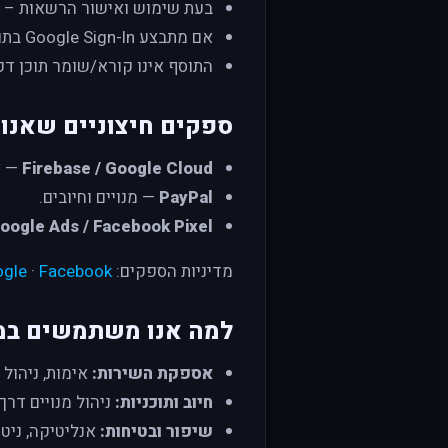
בעת שימוש ואישור הרשאות –
אם מתבצע Google Sign-In בתוסף – מזהה משתמש/מייל.
התוסף אינו קורא/שומר תוכן דפי
ספקים חיצוניים שאנ
Firebase / Google Cloud
— א
PayPal
— מנויים וחיובים.
Google Ads / Facebook Pixel
מדיניות הספקים:
Facebook
·
gle
למה אנו משתמשים במי
אספקת השירות:
אימות, ניהול פרויקטי SEO, הצגת 
חיוב ותוכניות:
ניהול מנויים דרך PayPal ועדכון סטטוסים
שיפור ובטיחות:
אנליטיקה, ניטו