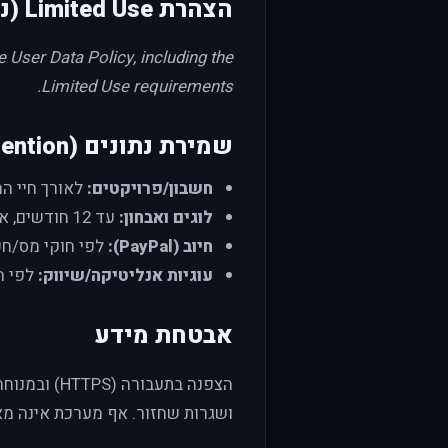
הצהרת Limited Use (נוסח מחייב באנגלית)
User Data Policy, including the
Limited Use requirements.
שמירת נתונים (Retention)
חשבון/פרויקטים:
לאורך חיי החשבון ועד
לוגים ואבחון:
עד 12 חודשים, אלא אם נדרש יותר לאבטחה/ציות.
חיוב (PayPal):
לפי חוקי מס/חשבונא
עוגיות אנליטיקה/שיווק:
לפי הגדרות הס
אבטחת מידע
ושגרות שחזור. אף מערכת אינה מאובט