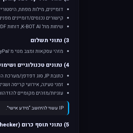
דומיינים, מילות מפתח, היסטוריי
קישורים נכנסים/דומיינים מפנים
שיחות מול K-BOT AI, דוחות PDF ותכנים אחרים שאתה מעלה/מפיק.
3) נתוני תשלום
מזהי עסקאות ומצב מנוי מ־PayPal (לא שומרים פרטי כרטיס אשראי אצלנו).
4) נתונים טכנולוגיים ושימוש
כתובת IP, סוג דפדפן/מערכת הפעלה/מכשיר, אזור זמן, שפה, רזולוציה.
זמני טעינה, אירועי קריסה ושגיא
עוגיות/מזהים מקומיים להזדהות,
IP עשוי להיחשב “מידע אישי”.
5) נתוני תוסף כרום (K-RANK SEO Checker)