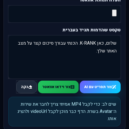
העלה תמונת אוואטר
טקסט שהדמות תגיד בעברית
צור תסריט עם AI
צור וידאו אוואטר
נקה
שים לב: כדי לקבל MP4 אמיתי צריך לחבר את שירות
ה־Avatar בשרת. הדף כבר מוכן לקבל videoUrl ולהציג
אותו.